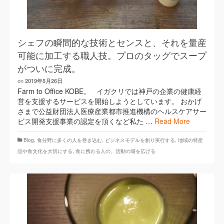
シェフの瞬間的な技術とセンスと、それを量産
可能に加工する職人技。プロのタッグでスープ
がついに完成。
on
2019年5月26日
Farm to Office KOBE。 イガクリでは神戸の企業の健康経
営を支援するサービスを開始しようとしています。 おかげ
さまで公益財団法人医療産業都市推進機構のヘルスケアサー
ビス開発支援事業の認定を頂くなど私た …
Read More
Blog
,
​食分野に多くの人を巻き込む
,
ビジネスモデルを創り実行する
,
地域の特産
品や食文化を大切にする
,
食に携わる人の、活動の場を広げる