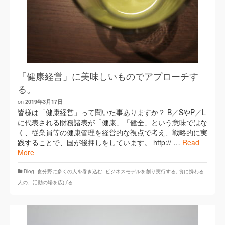
「健康経営」に美味しいものでアプローチす
る。
on
2019年3月17日
皆様は「健康経営」って聞いた事ありますか？ B／SやP／L
に代表される財務諸表が「健康」「健全」という意味ではな
く、従業員等の健康管理を経営的な視点で考え、戦略的に実
践することで、国が後押しをしています。 http:// …
Read
More
Blog
,
​食分野に多くの人を巻き込む
,
ビジネスモデルを創り実行する
,
食に携わる
人の、活動の場を広げる