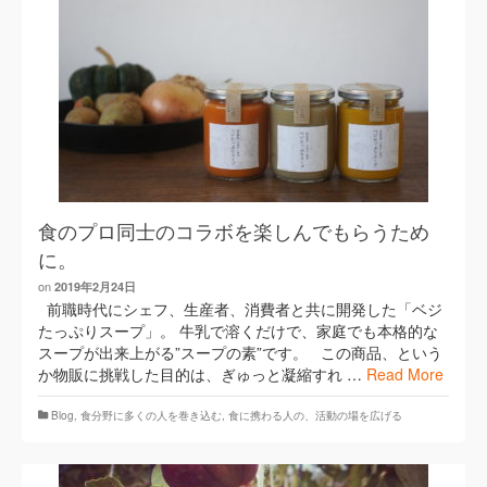
食のプロ同士のコラボを楽しんでもらうため
に。
on
2019年2月24日
前職時代にシェフ、生産者、消費者と共に開発した「ベジ
たっぷりスープ」。 牛乳で溶くだけで、家庭でも本格的な
スープが出来上がる”スープの素”です。 この商品、という
か物販に挑戦した目的は、ぎゅっと凝縮すれ …
Read More
Blog
,
​食分野に多くの人を巻き込む
,
食に携わる人の、活動の場を広げる