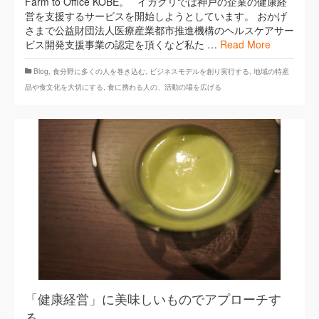
Farm to Office KOBE。 イガクリでは神戸の企業の健康経
営を支援するサービスを開始しようとしています。 おかげ
さまで公益財団法人医療産業都市推進機構のヘルスケアサー
ビス開発支援事業の認定を頂くなど私た …
Read More
Blog
,
​食分野に多くの人を巻き込む
,
ビジネスモデルを創り実行する
,
地域の特産
品や食文化を大切にする
,
食に携わる人の、活動の場を広げる
「健康経営」に美味しいものでアプローチす
る。