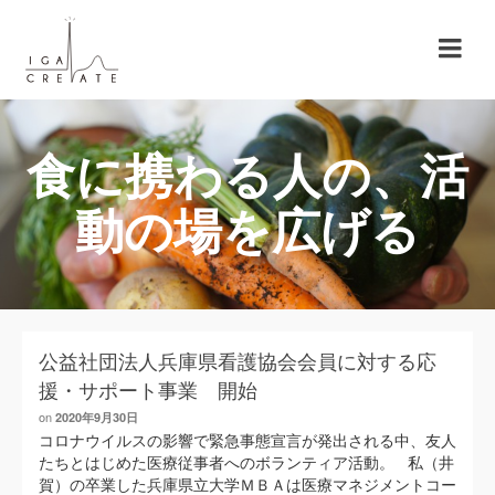
食に携わる人の、活
動の場を広げる
公益社団法人兵庫県看護協会会員に対する応
援・サポート事業 開始
on
2020年9月30日
コロナウイルスの影響で緊急事態宣言が発出される中、友人
たちとはじめた医療従事者へのボランティア活動。 私（井
賀）の卒業した兵庫県立大学ＭＢＡは医療マネジメントコー