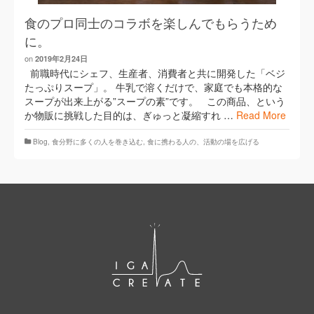
食のプロ同士のコラボを楽しんでもらうため
に。
on
2019年2月24日
前職時代にシェフ、生産者、消費者と共に開発した「ベジ
たっぷりスープ」。 牛乳で溶くだけで、家庭でも本格的な
スープが出来上がる”スープの素”です。 この商品、という
か物販に挑戦した目的は、ぎゅっと凝縮すれ …
Read More
Blog
,
​食分野に多くの人を巻き込む
,
食に携わる人の、活動の場を広げる