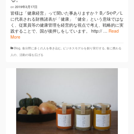
on
2019年3月17日
皆様は「健康経営」って聞いた事ありますか？ B／SやP／L
に代表される財務諸表が「健康」「健全」という意味ではな
く、従業員等の健康管理を経営的な視点で考え、戦略的に実
践することで、国が後押しをしています。 http:// …
Read
More
Blog
,
​食分野に多くの人を巻き込む
,
ビジネスモデルを創り実行する
,
食に携わる
人の、活動の場を広げる