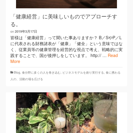
「健康経営」に美味しいものでアプローチす
る。
on
2019年3月17日
皆様は「健康経営」って聞いた事ありますか？ B／SやP／L
に代表される財務諸表が「健康」「健全」という意味ではな
く、従業員等の健康管理を経営的な視点で考え、戦略的に実
践することで、国が後押しをしています。 http:// …
Read
More
Blog
,
​食分野に多くの人を巻き込む
,
ビジネスモデルを創り実行する
,
食に携わる
人の、活動の場を広げる