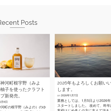
Recent Posts
県神河町根宇野（みよ
2026年もよろしくお願い
の柚子を使ったクラフト
します。
ップ新発売。
on
2026年1月7日
業務としては、1月5日より2026
年4月9日
スタートしました。 改めて、昨年
神河町の根宇野（みよの）のゆ
客様はじめ多くの方に支えて頂き 