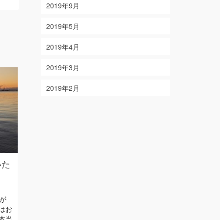
2019年9月
2019年5月
2019年4月
2019年3月
２０２５年 夏季休暇のお知
2019年2月
らせ
on
2025年8月10日
いつも当サイトをご覧頂き、誠にあり
がとうございます。 誠に勝手ながら
８月１３日（水）～８月１７日（日）
は夏季休暇とさせて頂きます。 上記期
間中に頂いたお問合せ等は８月１８日
いた
業務用卸売
以降、順次対応させて頂きますので 何
プンしまし
卒よろし …
Read More
on
2025年7月8日
年が
shima colaと
はお
ECでの販売と
本当
売りとして①お