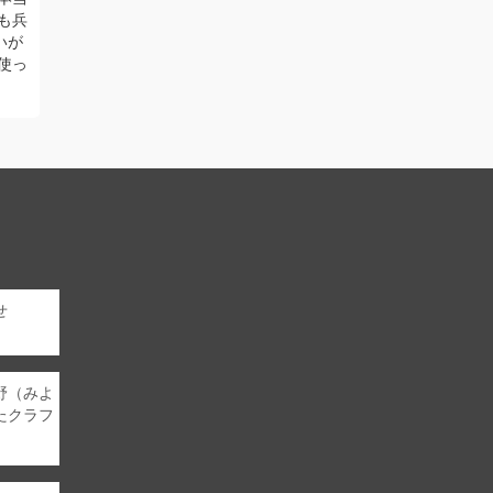
も兵
ど商品そのもの
いが
ただく「小売用
使っ
フェやレストラ
Read More
せ
野（みよ
たクラフ
。