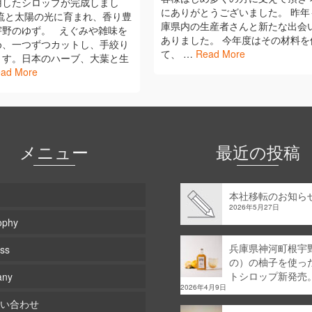
用したシロップが完成しまし
にありがとうございました。 昨年
清流と太陽の光に育まれ、香り豊
庫県内の生産者さんと新たな出会
宇野のゆず。 えぐみや雑味を
ありました。 今年度はその材料を
め、一つずつカットし、手絞り
て、 …
Read More
ます。日本のハーブ、大葉と生
ad More
メニュー
最近の投稿
本社移転のお知ら
2026年5月27日
ophy
兵庫県神河町根宇
ss
の）の柚子を使っ
トシロップ新発売
any
2026年4月9日
い合わせ